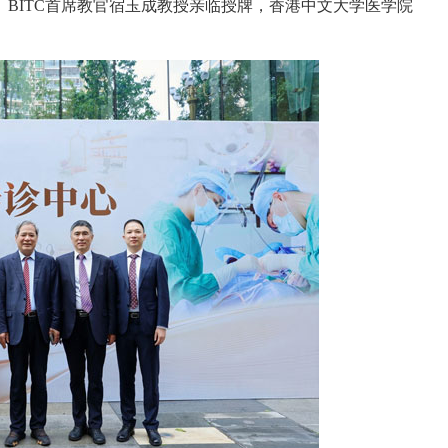
BITC首席教官宿玉成教授亲临授牌，香港中文大学医学院