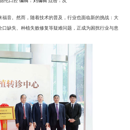
德伦口腔
编辑：刘编辑 点击：
次
来福音。然而，随着技术的普及，行业也面临新的挑战：大
全口缺失、种植失败修复等疑难问题，正成为困扰行业与患