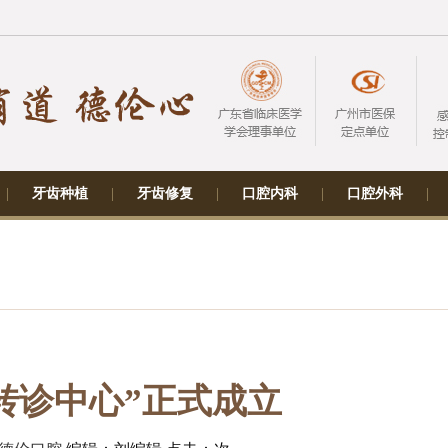
|
牙齿种植
|
牙齿修复
|
口腔内科
|
口腔外科
|
转诊中心”正式成立