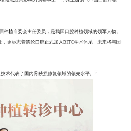
六届种植专委会主任委员，是我国口腔种植领域的领军人物。
，更标志着德伦口腔正式加入BITC学术体系，未来将与国
量技术代表了国内骨缺损修复领域的领先水平。”