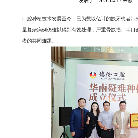
发表于：2026-04-17 来源：
口腔种植技术发展至今，已为数以亿计的
缺牙
患者带
量复杂病例仍难以得到有效处理，严重骨缺损、半口
者的共同难题。