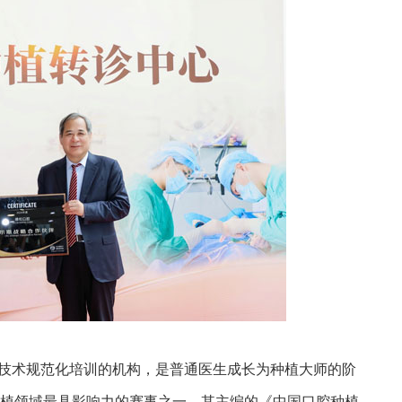
临床技术规范化培训的机构，是普通医生成长为种植大师的阶
国内种植领域最具影响力的赛事之一，其主编的《中国口腔种植