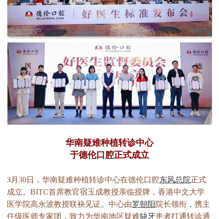
华南疑难种植转诊中心
于德伦口腔正式成立
3月30日，华南疑难种植转诊中心在德伦口腔
东风总院
正式
成立。BITC首席教官宿玉成教授亲临授牌，香港中文大学
医学院高永波教授联袂见证。中心由
罗朝阳
院长领衔，携主
任级医师专家团，致力为华南地区疑难
缺牙
患者打通转诊通